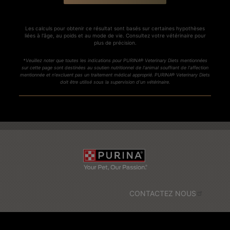
Les calculs pour obtenir ce résultat sont basés sur certaines hypothèses
liées à l'âge, au poids et au mode de vie. Consultez votre vétérinaire pour
plus de précision.
*Veuillez noter que toutes les indications pour PURINA® Veterinary Diets mentionnées
sur cette page sont destinées au soutien nutritionnel de l'animal souffrant de l'affection
mentionnée et n'excluent pas un traitement médical approprié. PURINA® Veterinary Diets
doit être utilisé sous la supervision d'un vétérinaire.
CONTACTEZ NOUS