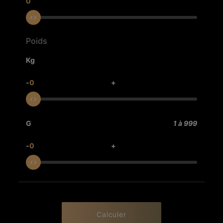
0
Poids
Kg
-
0
+
G
1 à 999
-
0
+
Calculer