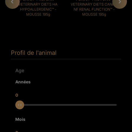
VETERINARY DIETS HA
VETERINARY DIETS CANINE
VE
HYPOALLERGENIC™ -
NF RENAL FUNCTION™ -
EN
MOUSSE 195g
MOUSSE 195g
Profil de l'animal
Age
Années
0
Mois