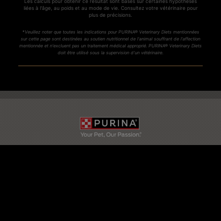
Les calculs pour obtenir ce résultat sont basés sur certaines hypothèses
liées à l'âge, au poids et au mode de vie. Consultez votre vétérinaire pour
plus de précisions.
*Veuillez noter que toutes les indications pour PURINA® Veterinary Diets mentionnées
sur cette page sont destinées au soutien nutritionnel de l'animal souffrant de l'affection
mentionnée et n'excluent pas un traitement médical approprié. PURINA® Veterinary Diets
doit être utilisé sous la supervision d'un vétérinaire.
CONTACTEZ NOUS
© Reg. Trademark of Nestle S.A.