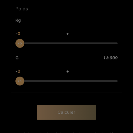
Poids
Kg
-
0
+
G
1 à 999
-
0
+
Calculer