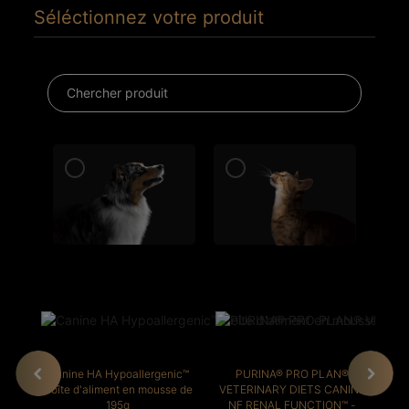
Séléctionnez votre produit
Canine HA Hypoallergenic™
PURINA® PRO PLAN®
Ca
Boîte d'aliment en mousse de
VETERINARY DIETS CANINE
B
195g
NF RENAL FUNCTION™ -