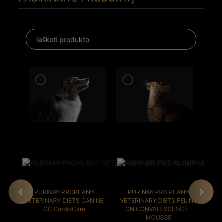
PURINA® PROPLAN®
PURINA® PRO PLAN®
VETERINARY DIETS CANINE
VETERINARY DIETS FELINE
VE
CC CardioCare
CN CONVALESCENCE -
MOUSSE