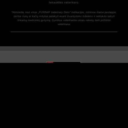
teiraukitės veterinaro.
*Atminkite, kad visos „PURINA® Veterinary Diets“ indikacijos, minimos šiame puslapyje,
skirtos šunų ar kačių mitybai palaikyti esant išvardytoms būklėms ir netrukdo taikyti
tinkamą medicininį gydymą. Gyvūnus veterinariniu ėdalu reikėtų šerti prižiūrint
veterinarui.
SUSISIEKITE SU MUMIS
© Reg. Trademark of Nestle S.A.
NUOSTATOS IR SĄLYGOS