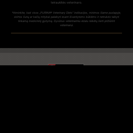
teiraukitės veterinaro.
*Atminkite, kad visos „PURINA® Veterinary Diets“ indikacijos, minimos šiame puslapyje,
skirtos šunų ar kačių mitybai palaikyti esant išvardytoms būklėms ir netrukdo taikyti
tinkamą medicininį gydymą. Gyvūnus veterinariniu ėdalu reikėtų šerti prižiūrint
veterinarui.
SUSISIEKITE SU MUMIS
© Reg. Trademark of Nestle S.A.
NUOSTATOS IR SĄLYGOS