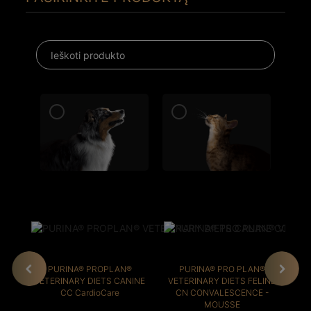
PURINA® PROPLAN®
PURINA® PRO PLAN®
VETERINARY DIETS CANINE
VETERINARY DIETS FELINE
VE
CC CardioCare
CN CONVALESCENCE -
MOUSSE