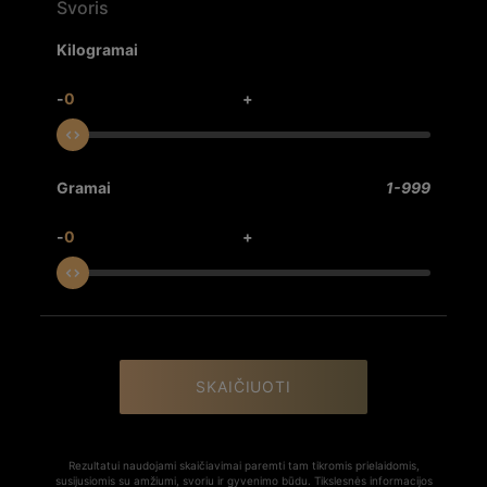
Svoris
Kilogramai
-
0
+
Gramai
1-999
-
0
+
SKAIČIUOTI
Rezultatui naudojami skaičiavimai paremti tam tikromis prielaidomis,
susijusiomis su amžiumi, svoriu ir gyvenimo būdu. Tikslesnės informacijos